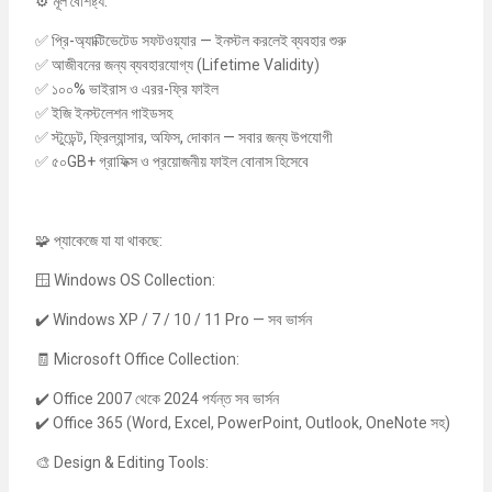
⚙️ মূল বৈশিষ্ট্য:
✅ প্রি-অ্যাক্টিভেটেড সফটওয়্যার — ইনস্টল করলেই ব্যবহার শুরু
✅ আজীবনের জন্য ব্যবহারযোগ্য (Lifetime Validity)
✅ ১০০% ভাইরাস ও এরর-ফ্রি ফাইল
✅ ইজি ইনস্টলেশন গাইডসহ
✅ স্টুডেন্ট, ফ্রিল্যান্সার, অফিস, দোকান — সবার জন্য উপযোগী
✅ ৫০GB+ গ্রাফিক্স ও প্রয়োজনীয় ফাইল বোনাস হিসেবে
🧩 প্যাকেজে যা যা থাকছে:
🪟 Windows OS Collection:
✔️ Windows XP / 7 / 10 / 11 Pro — সব ভার্সন
🧾 Microsoft Office Collection:
✔️ Office 2007 থেকে 2024 পর্যন্ত সব ভার্সন
✔️ Office 365 (Word, Excel, PowerPoint, Outlook, OneNote সহ)
🎨 Design & Editing Tools: