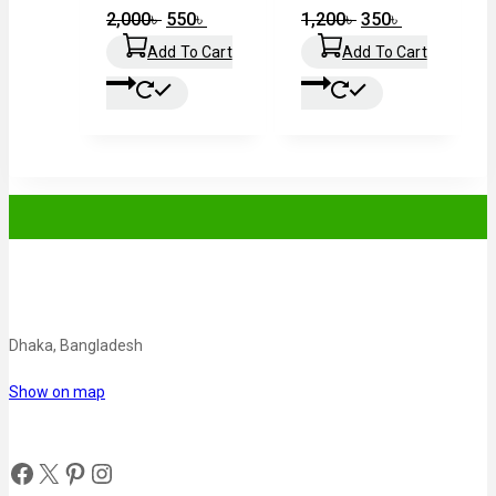
2,000
৳
550
৳
1,200
৳
350
৳
Add To Cart
Add To Cart
Dhaka, Bangladesh
Show on map