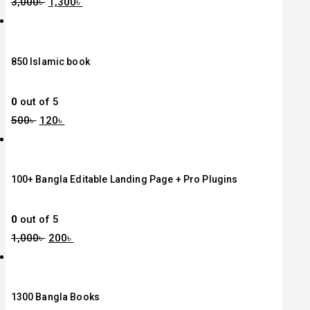
3,000
৳
1,300
৳
850 Islamic book
0
out of 5
500
৳
120
৳
100+ Bangla Editable Landing Page + Pro Plugins
0
out of 5
1,000
৳
200
৳
1300 Bangla Books