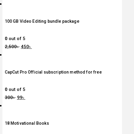
100 GB Video Editing bundle package
0
out of 5
2,500
৳
450
৳
CapCut Pro Official subscription method for free
0
out of 5
300
৳
99
৳
18 Motivational Books