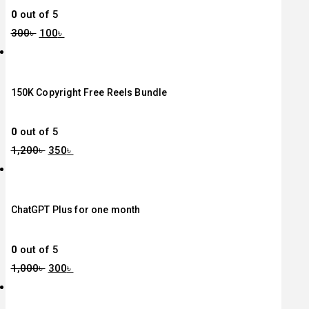
0
out of 5
300
৳
100
৳
150K Copyright Free Reels Bundle
0
out of 5
1,200
৳
350
৳
ChatGPT Plus for one month
0
out of 5
1,000
৳
300
৳