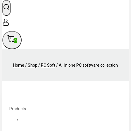
0
Home
/
Shop
/
PC Soft
/
All In one PC software collection
Products