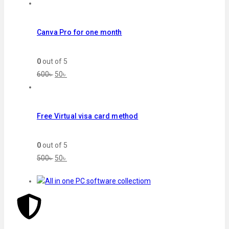
Canva Pro for one month
0
out of 5
600
৳
50
৳
Free Virtual visa card method
0
out of 5
500
৳
50
৳