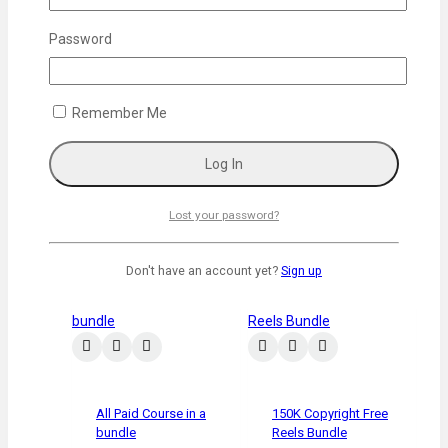
Password
All Marketing
Software
Video Editing
Elements Mega
1,500
৳
450
৳
Remember Me
Bundle
Add To Cart
1,500
৳
350
৳
Add To Cart
Lost your password?
Don't have an account yet?
Sign up
-73%
-71%
All Paid Course in a
150K Copyright Free
bundle
Reels Bundle