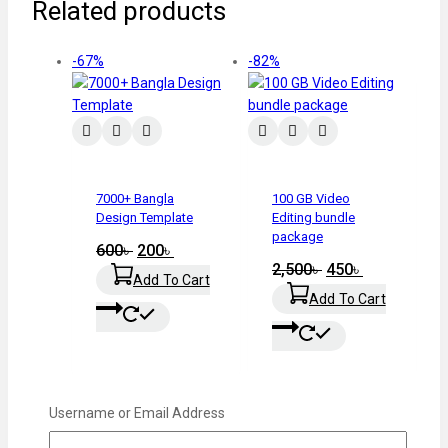
Related products
-67%
-82%
7000+ Bangla
100 GB Video
Design Template
Editing bundle
package
600
৳
200
৳
2,500
৳
450
৳
Add To Cart
Add To Cart
-77%
-70%
Username or Email Address