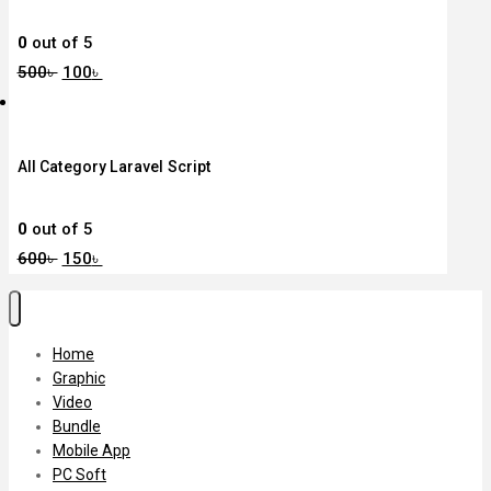
0
out of 5
500
৳
100
৳
All Category Laravel Script
0
out of 5
600
৳
150
৳
Home
Graphic
Video
Bundle
Mobile App
PC Soft