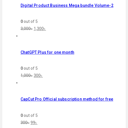
Digital Product Business Mega bundle Volume-2
0
out of 5
3,000
৳
1,300
৳
ChatGPT Plus for one month
0
out of 5
1,000
৳
300
৳
CapCut Pro Official subscription method for free
0
out of 5
300
৳
99
৳