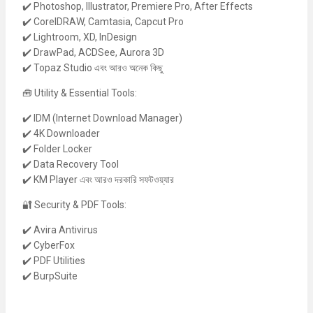
✔️ Photoshop, Illustrator, Premiere Pro, After Effects
✔️ CorelDRAW, Camtasia, Capcut Pro
✔️ Lightroom, XD, InDesign
✔️ DrawPad, ACDSee, Aurora 3D
✔️ Topaz Studio এবং আরও অনেক কিছু
🧰 Utility & Essential Tools:
✔️ IDM (Internet Download Manager)
✔️ 4K Downloader
✔️ Folder Locker
✔️ Data Recovery Tool
✔️ KM Player এবং আরও দরকারি সফটওয়্যার
🔐 Security & PDF Tools:
✔️ Avira Antivirus
✔️ CyberFox
✔️ PDF Utilities
✔️ BurpSuite