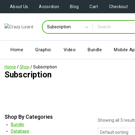
About Us
Accordion
Blog
Cart
Checkout
Home
Graphic
Video
Bundle
Mobile A
Home
/
Shop
/
Subscription
Subscription
Shop By Categories
Showing all
3
result
Bundle
Database