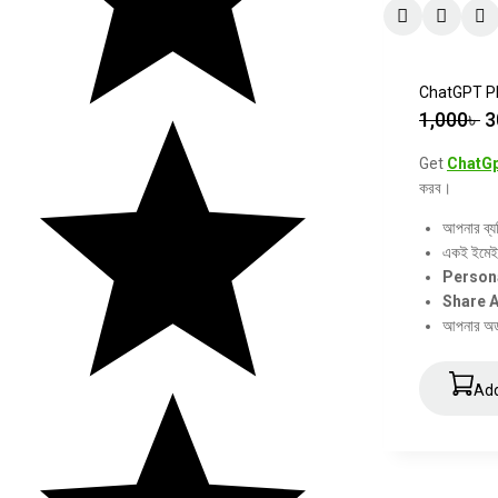
ChatGPT Pl
1,000
৳
3
Get
ChatGp
করব।
আপনার ব্য
একই ইমে
Person
Share 
আপনার অর্
Add