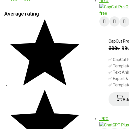
-67%
Average rating
CapCut Pro 
300
৳
99
✅ CapCut P
✅ Template 
✅ Text Ani
✅ Export &
✅ Template
Add
-70%