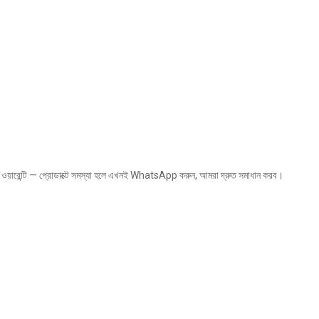
য়ারেন্টি — প্রোডাক্টে সমস্যা হলে এখনই WhatsApp করুন, আমরা দ্রুত সমাধান করব।