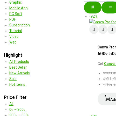
Graphic
Mobile App
PC Soft
-92%
PDF
Subscription
Tutorial
Video
Web
Canva Pro 
600
৳
50
Highlight
All Products
Get
Canva 
Best Seller
আপনার ব্য
New Arrivals
একই ইমে
Sale
আপনার অর্
Hot Items
Price Filter
Add
All
0
৳
–
300
৳
300
৳
–
600
৳