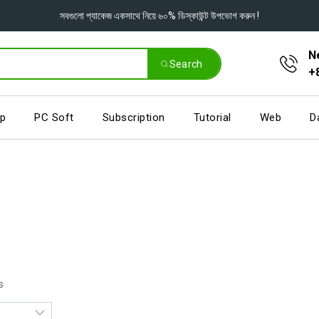
সবগুলো প্যাকেজ একসাথে নিয়ে ৬০% ডিস্কাউন্ট উপভোগ করুন !
N
Search
+
pp
PC Soft
Subscription
Tutorial
Web
D
s