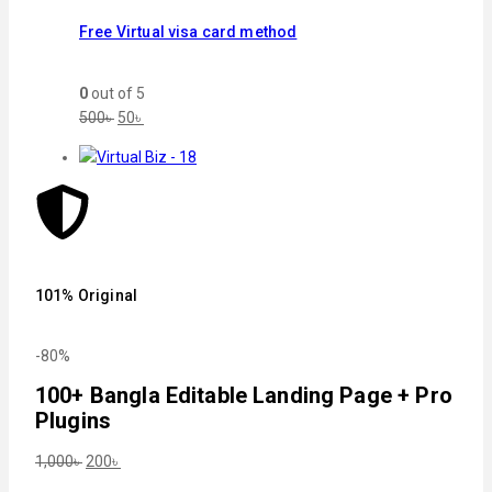
Free Virtual visa card method
0
out of 5
500
৳
50
৳
101% Original
-80%
100+ Bangla Editable Landing Page + Pro
Plugins
1,000
৳
200
৳