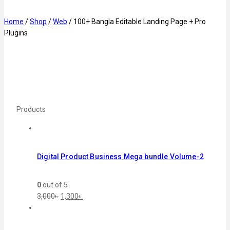
Home
/
Shop
/
Web
/
100+ Bangla Editable Landing Page + Pro
Plugins
Products
Digital Product Business Mega bundle Volume-2
0
out of 5
3,000
৳
1,300
৳