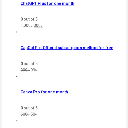
ChatGPT Plus for one month
0
out of 5
1,000
৳
300
৳
CapCut Pro Official subscription method for free
0
out of 5
300
৳
99
৳
Canva Pro for one month
0
out of 5
600
৳
50
৳