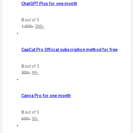
ChatGPT Plus for one month
0
out of 5
1,000
৳
300
৳
CapCut Pro Official subscription method for free
0
out of 5
300
৳
99
৳
Canva Pro for one month
0
out of 5
600
৳
50
৳