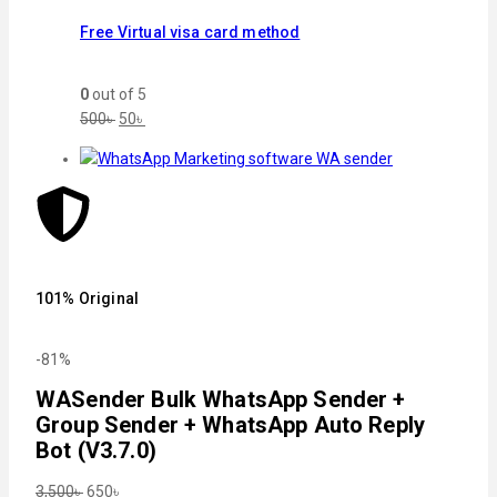
Free Virtual visa card method
0
out of 5
500
৳
50
৳
101% Original
-81%
WASender Bulk WhatsApp Sender +
Group Sender + WhatsApp Auto Reply
Bot (V3.7.0)
3,500
৳
650
৳