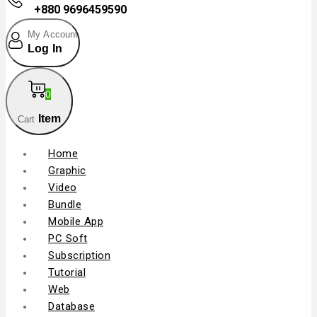
+880 9696459590
My Account
Log In
0
Item
Cart
Home
Graphic
Video
Bundle
Mobile App
PC Soft
Subscription
Tutorial
Web
Database