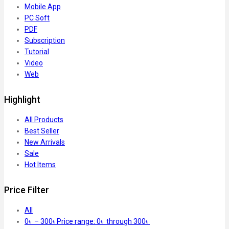
Mobile App
PC Soft
PDF
Subscription
Tutorial
Video
Web
Highlight
All Products
Best Seller
New Arrivals
Sale
Hot Items
Price Filter
All
0
৳
–
300
৳
Price range: 0৳ through 300৳