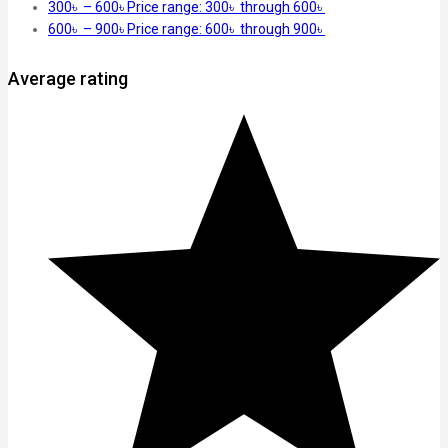
300
৳
–
600
৳
Price range: 300৳ through 600৳
600
৳
–
900
৳
Price range: 600৳ through 900৳
Average rating