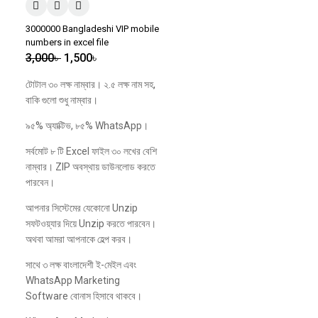
3000000 Bangladeshi VIP mobile
numbers in excel file
3,000
৳
1,500
৳
টোটাল ৩০ লক্ষ নাম্বার। ২.৫ লক্ষ নাম সহ,
বাকি গুলো শুধু নাম্বার।
৯৫% অ্যাক্টিভ, ৮৫% WhatsApp।
সর্বমোট ৮ টি Excel ফাইল ৩০ লখের বেশি
নাম্বার। ZIP অবস্থায় ডাউনলোড করতে
পারবেন।
আপনার সিস্টেমের যেকোনো Unzip
সফটওয়্যার দিয়ে Unzip করতে পারবেন।
অথবা আমরা আপনাকে হেল্প করব।
সাথে ৩ লক্ষ বাংলাদেশী ই-মেইল এবং
WhatsApp Marketing
Software বোনাস হিসাবে থাকবে।